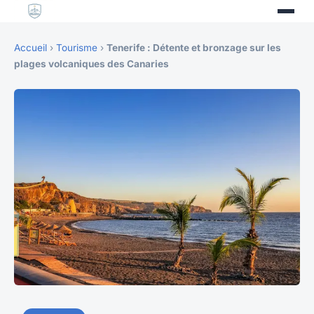
Accueil
›
Tourisme
›
Tenerife : Détente et bronzage sur les
plages volcaniques des Canaries