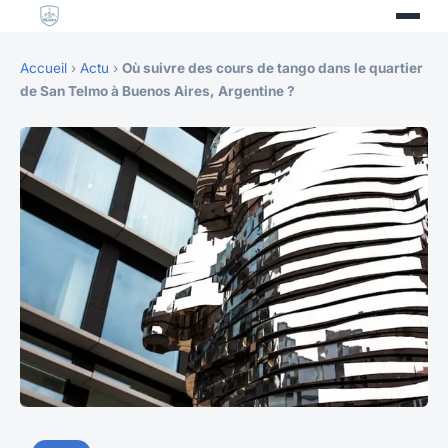
Accueil
›
Actu
›
Où suivre des cours de tango dans le quartier
de San Telmo à Buenos Aires, Argentine ?